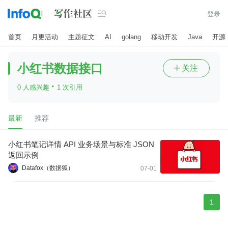

登录
首页
月更活动
主题征文
AI
golang
移动开发
Java
开源
小红书数据接口
关注

·
0 人感兴趣
1 次引用
最新
推荐
小红书笔记详情 API 业务场景与标准 JSON
返回示例
Datafox（数据狐）
07-01
1