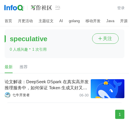

登录
首页
月更活动
主题征文
AI
golang
移动开发
Java
开源
speculative
关注

·
0 人感兴趣
1 次引用
最新
推荐
论文解读：DeepSeek DSpark 在真实高并发
推理服务中，如何保证 Token 生成又好又
快？
七牛开发者
06-30
1