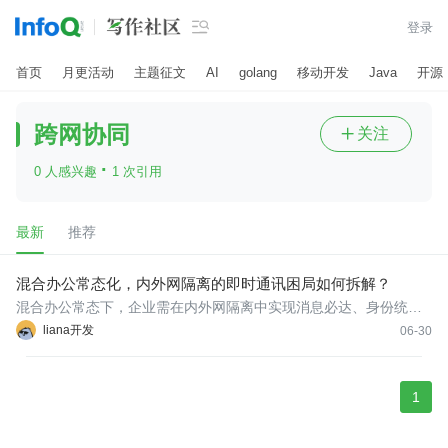

登录
首页
月更活动
主题征文
AI
golang
移动开发
Java
开源
跨网协同
关注

·
0 人感兴趣
1 次引用
最新
推荐
混合办公常态化，内外网隔离的即时通讯困局如何拆解？
混合办公常态下，企业需在内外网隔离中实现消息必达、身份统
一、文件可控与操作可审计。本文提出四条路径：统一身份认证实
liana开发
06-30
现人网解耦；通过消息摆渡建立安全通道；按角色、网络、设备、
时间编排精细化策略；全栈信创适配。BeeWorks安全专属架构原生
支
1