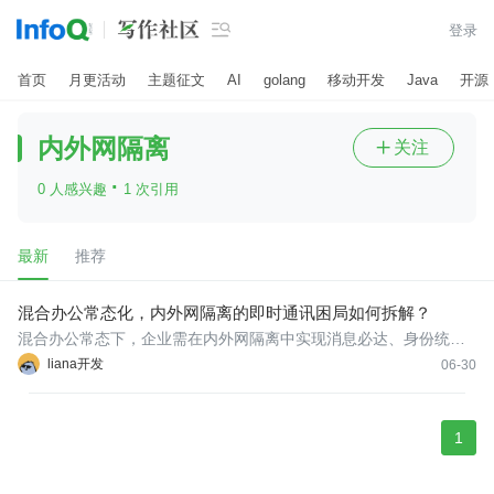

登录
首页
月更活动
主题征文
AI
golang
移动开发
Java
开源
内外网隔离
关注

·
0 人感兴趣
1 次引用
最新
推荐
混合办公常态化，内外网隔离的即时通讯困局如何拆解？
混合办公常态下，企业需在内外网隔离中实现消息必达、身份统
一、文件可控与操作可审计。本文提出四条路径：统一身份认证实
liana开发
06-30
现人网解耦；通过消息摆渡建立安全通道；按角色、网络、设备、
时间编排精细化策略；全栈信创适配。BeeWorks安全专属架构原生
支
1