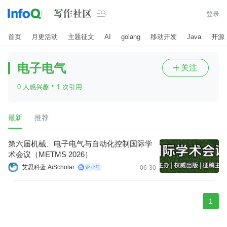

登录
首页
月更活动
主题征文
AI
golang
移动开发
Java
开源
电子电气
关注

·
0 人感兴趣
1 次引用
最新
推荐
第六届机械、电子电气与自动化控制国际学
术会议（METMS 2026）
艾思科蓝 AiScholar
06-30
1