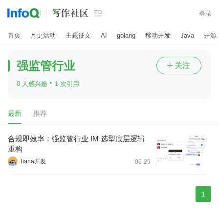

登录
首页
月更活动
主题征文
AI
golang
移动开发
Java
开源
强监管行业
关注

·
0 人感兴趣
1 次引用
最新
推荐
合规即效率：强监管行业 IM 选型底层逻辑
重构
liana开发
06-29
1