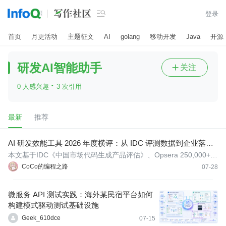

登录
首页
月更活动
主题征文
AI
golang
移动开发
Java
开源
研发AI智能助手
关注

·
0 人感兴趣
3 次引用
最新
推荐
AI 研发效能工具 2026 年度横评：从 IDC 评测数据到企业落地
实践，哪款值得投入？
本文基于IDC《中国市场代码生成产品评估》、Opsera 250,000+开
发者调研数据，对6款主流AI研发工具在代码质量、Agent自主性、
CoCo的编程之路
07-28
合规部署五个维度进行量化评测，为技术决策者提供数据驱动的选
型参考。
微服务 API 测试实践：海外某民宿平台如何
构建模式驱动测试基础设施
Geek_610dce
07-15