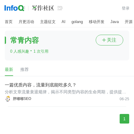

登录
首页
月更活动
主题征文
AI
golang
移动开发
Java
开源
常青内容
关注

·
0 人感兴趣
1 次引用
最新
推荐
一篇优质内容，流量到底能吃多久？
分析文章流量衰退规律，揭示不同类型内容的生命周期，提供提升
常青内容、结构化更新和AI搜索优化的实用方法，帮助站点实现长
胖嘟嘟SEO
06-25
期自然流量。
1