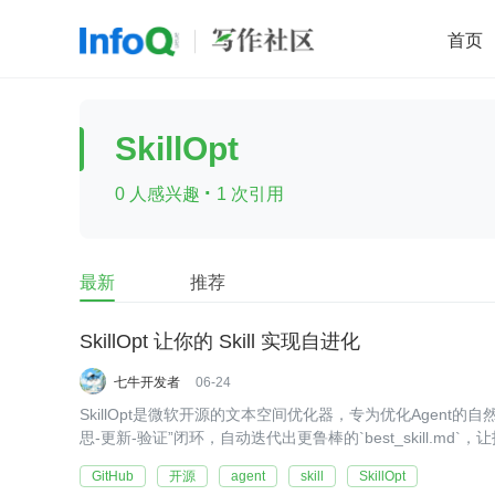
首页
移动开发
Java
开源
架构
O
SkillOpt
前端
AI
大数据
团队管理
·
0 人感兴趣
1 次引用
查看更多

最新
推荐
SkillOpt 让你的 Skill 实现自进化
七牛开发者
06-24
SkillOpt是微软开源的文本空间优化器，专为优化Agent
思-更新-验证”闭环，自动迭代出更鲁棒的`best_skill.md
复杂流程、多源判断、跨项目迁移等场景中的稳定性与准确
GitHub
开源
agent
skill
SkillOpt