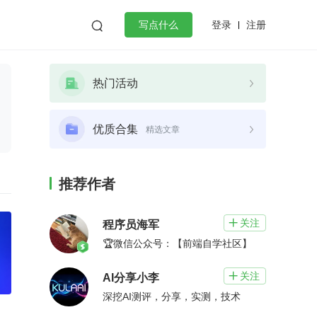
登录
注册

写点什么
效工作
数据库
Python
音视频
热门活动
golang
微服务架构
flutter
优质合集
精选文章
推荐作者
关注

程序员海军
🏆微信公众号：【前端自学社区】
关注

AI分享小李
深挖AI测评，分享，实测，技术