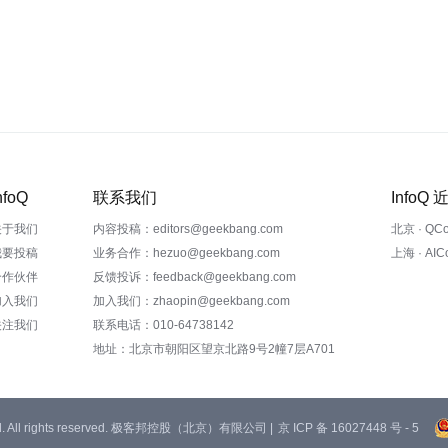
nfoQ
联系我们
InfoQ
关于我们
内容投稿：editors@geekbang.com
北京 · QC
我要投稿
业务合作：hezuo@geekbang.com
上海 · AI
合作伙伴
反馈投诉：feedback@geekbang.com
加入我们
加入我们：zhaopin@geekbang.com
关注我们
联系电话：010-64738142
地址：北京市朝阳区望京北路9号2幢7层A701
 Ltd. All rights reserved. 极客邦控股（北京）有限公司 |
京 ICP 备 16027448 号 - 5