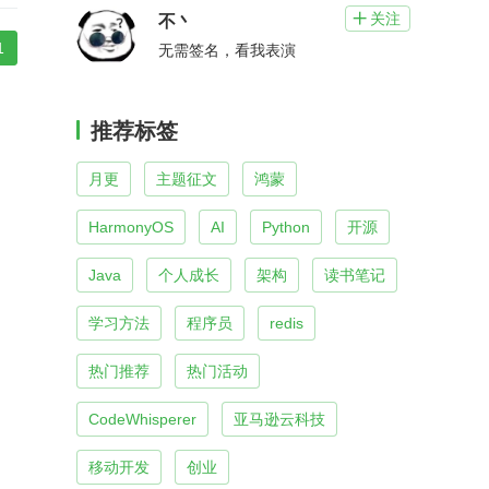
关注

不丶
1
无需签名，看我表演
推荐标签
月更
主题征文
鸿蒙
HarmonyOS
AI
Python
开源
Java
个人成长
架构
读书笔记
学习方法
程序员
redis
热门推荐
热门活动
CodeWhisperer
亚马逊云科技
移动开发
创业