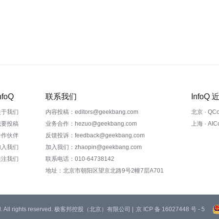
nfoQ
联系我们
InfoQ
关于我们
内容投稿：editors@geekbang.com
北京 · QC
我要投稿
业务合作：hezuo@geekbang.com
上海 · AI
合作伙伴
反馈投诉：feedback@geekbang.com
加入我们
加入我们：zhaopin@geekbang.com
关注我们
联系电话：010-64738142
地址：北京市朝阳区望京北路9号2幢7层A701
 Ltd. All rights reserved. 极客邦控股（北京）有限公司 |
京 ICP 备 16027448 号 - 5