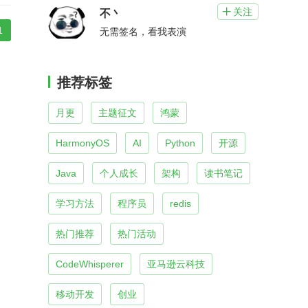
关注

不丶
1
无需签名，看我表演
推荐标签
月更
主题征文
鸿蒙
HarmonyOS
AI
Python
开源
Java
个人成长
架构
读书笔记
学习方法
程序员
redis
热门推荐
热门活动
CodeWhisperer
亚马逊云科技
移动开发
创业