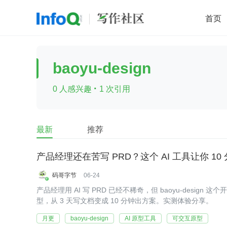
首页
移动开发
Java
开源
架构
O
baoyu-design
前端
AI
大数据
团队管理
·
0 人感兴趣
1 次引用
查看更多

最新
推荐
产品经理还在苦写 PRD？这个 AI 工具让你 10
码哥字节
06-24
产品经理用 AI 写 PRD 已经不稀奇，但 baoyu-desig
型，从 3 天写文档变成 10 分钟出方案。实测体验分享。
月更
baoyu-design
AI 原型工具
可交互原型