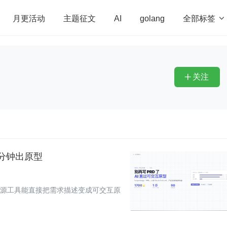
全部标签

月更活动
主题征文
AI
golang
penHarmony
算法
学习方法
Web3.0
高
程序员
运维
深度思考
低代码
redis
关注

 分钟出原型
n 这个开源工具能直接把需求描述变成可交互原