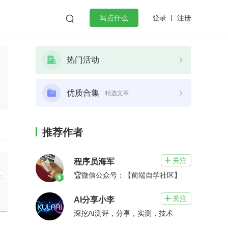
登录
注册

写点什么
效工作
数据库
Python
音视频
热门活动
golang
微服务架构
flutter
优质合集
精选文章
推荐作者
关注

程序员海军
🏆微信公众号：【前端自学社区】
关注

AI分享小李
深挖AI测评，分享，实测，技术