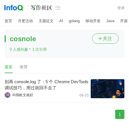

登录
首页
月更活动
主题征文
AI
golang
移动开发
Java
开源
cosnole
关注

·
0 人感兴趣
1 次引用
最新
推荐
别再 console.log 了：5 个 Chrome DevTools
调试技巧，用过就回不去了
叫我欧文就好
06-23
1