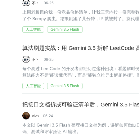
不丶
06-25
上周老板甩给我一份竞品价格清单，让我三天内拉一份完整
了个 Scrapy 爬虫。结果刚跑了几分钟，IP 就被封了。
午，对面反爬系统像长了眼睛一样，我变它也变。
人工智能
Gemini 3.5 Flash
算法刷题实战：用 Gemini 3.5 拆解 LeetCo
不丶
06-25
每个刷过 LeetCode 的开发者都经历过这种困境：看题
算法能力不是“能读懂代码”，而是“能独立推导出解题路径”
力——题解告诉你“怎么做”，但不告诉你“为什么想到这么做”
人工智能
Gemini 3.5 Flash
把接口文档拆成可验证清单后，Gemini 3.5 Fla
vivo
06-24
本文以 Gemini 3.5 Flash 整理接口文档为例，讲解如
码、测试和评审验证 AI 输出。