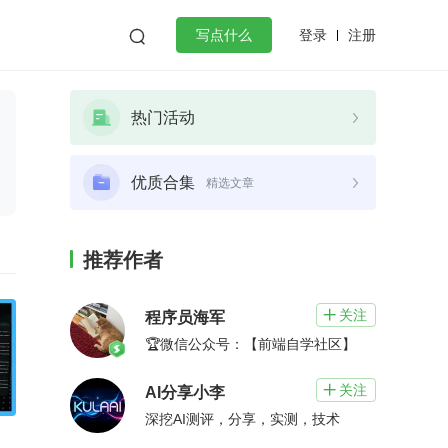
登录
注册

写点什么
效工作
数据库
Python
音视频
热门活动
golang
微服务架构
flutter
优质合集
精选文章
推荐作者
关注

程序员海军
🏆微信公众号：【前端自学社区】
关注

AI分享小李
深挖AI测评，分享，实测，技术