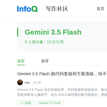
首页
移动开发
Java
开源
架构
O
Gemini 3.5 Flash
前端
AI
大数据
团队管理
·
0 人感兴趣
13 次引用
查看更多

最新
推荐
Gemini 3.5 Flash 跑代码复核和方案推敲
vivo
07-20
Gemini 3.5 Flash 适合快速起草、代码复核和连续追
和复杂取舍上偏保守。结合 KULA 做同题切换与复核后，
接替代人工收口。
人工智能
Gemini 3.5 Flash