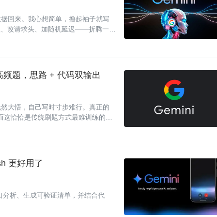
数据回来。我心想简单，撸起袖子就写
换代理、改请求头、加随机延迟——折腾一下
de 高频题，思路 + 代码双输出
解时恍然大悟，自己写时寸步难行。真正的
。而这恰恰是传统刷题方式最难训练的能
。
sh 更好用了
何做缺口分析、生成可验证清单，并结合代