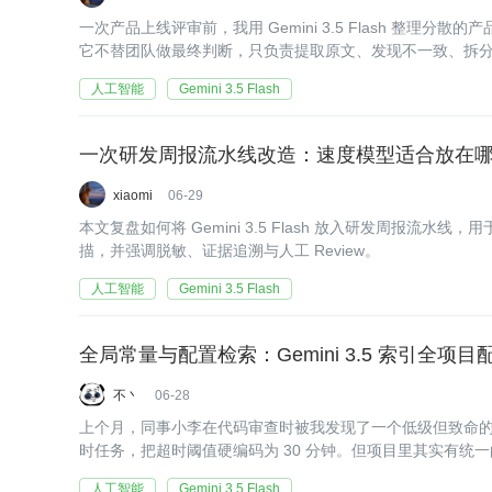
一次产品上线评审前，我用 Gemini 3.5 Flash 整理分
它不替团队做最终判断，只负责提取原文、发现不一致、拆
审更聚焦。
人工智能
Gemini 3.5 Flash
一次研发周报流水线改造：速度模型适合放在
xiaomi
06-29
本文复盘如何将 Gemini 3.5 Flash 放入研发周报流水
描，并强调脱敏、证据追溯与人工 Review。
人工智能
Gemini 3.5 Flash
全局常量与配置检索：Gemini 3.5 索引全
不丶
06-28
上个月，同事小李在代码审查时被我发现了一个低级但致命
时任务，把超时阈值硬编码为 30 分钟。但项目里其实有统
这个配置项在配置文件里已经定义好了——只是小李不知道
人工智能
Gemini 3.5 Flash