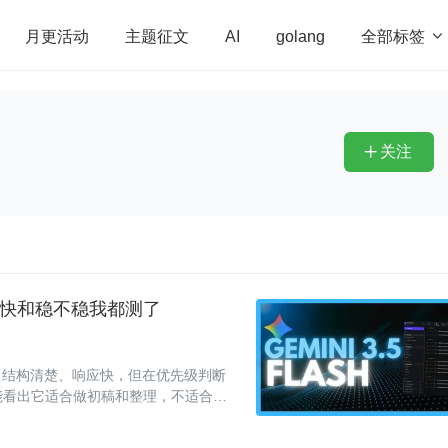
全部标签

月更活动
主题征文
AI
golang
penHarmony
算法
学习方法
Web3.0
高
程序员
运维
深度思考
低代码
redis
关注

，快不快和稳不稳我都测了
问，输出结构清楚、响应快，但在优先级判断
更能看出它适合做初稿和整理，不适合直