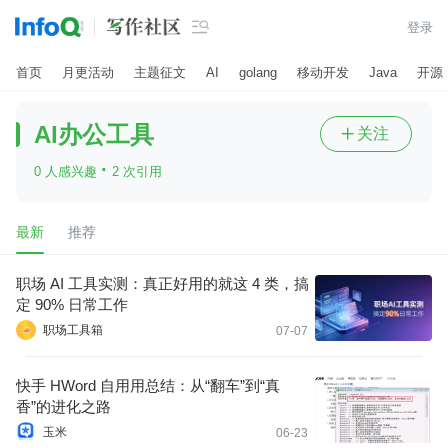

登录
首页
月更活动
主题征文
AI
golang
移动开发
Java
开源
AI办公工具
关注

·
0 人感兴趣
2 次引用
最新
推荐
职场 AI 工具实测：真正好用的就这 4 类，搞
定 90% 日常工作
职场工具箱
07-07
快手 HWord 自用用总结：从“翻车”到“真
香”的进化之路
玉米
06-23