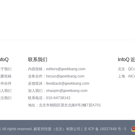
nfoQ
联系我们
InfoQ
关于我们
内容投稿：editors@geekbang.com
北京 · QC
我要投稿
业务合作：hezuo@geekbang.com
上海 · AI
合作伙伴
反馈投诉：feedback@geekbang.com
加入我们
加入我们：zhaopin@geekbang.com
关注我们
联系电话：010-64738142
地址：北京市朝阳区望京北路9号2幢7层A701
 Ltd. All rights reserved. 极客邦控股（北京）有限公司 |
京 ICP 备 16027448 号 - 5