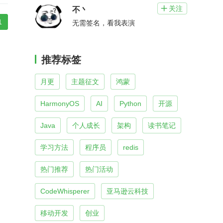
关注

不丶
1
无需签名，看我表演
推荐标签
月更
主题征文
鸿蒙
HarmonyOS
AI
Python
开源
Java
个人成长
架构
读书笔记
学习方法
程序员
redis
热门推荐
热门活动
CodeWhisperer
亚马逊云科技
移动开发
创业