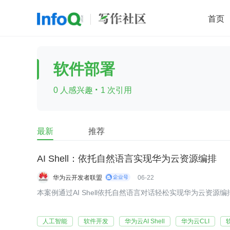
首页
移动开发
Java
开源
架构
O
软件部署
前端
AI
大数据
团队管理
·
0 人感兴趣
1 次引用
查看更多

最新
推荐
AI Shell：依托自然语言实现华为云资源编排
华为云开发者联盟
06-22
本案例通过AI Shell依托自然语言对话轻松实现华为云资源
人工智能
软件开发
华为云AI Shell
华为云CLI