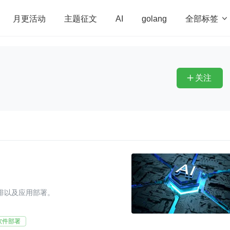
全部标签

月更活动
主题征文
AI
golang
penHarmony
算法
学习方法
Web3.0
高
程序员
运维
深度思考
低代码
redis
关注

编排以及应用部署。
软件部署