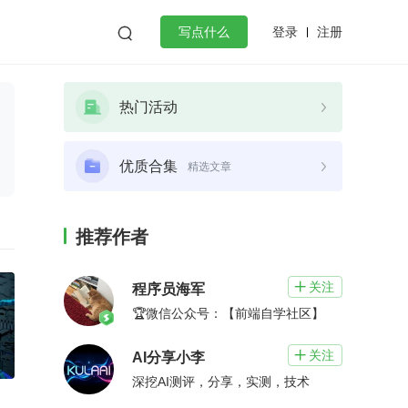
登录
注册

写点什么
效工作
数据库
Python
音视频
热门活动
golang
微服务架构
flutter
优质合集
精选文章
推荐作者
关注

程序员海军
🏆微信公众号：【前端自学社区】
关注

AI分享小李
深挖AI测评，分享，实测，技术