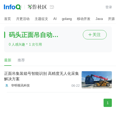

登录
首页
月更活动
主题征文
AI
golang
移动开发
Java
开源
码头正面吊自动读箱号
关注

·
0 人感兴趣
1 次引用
最新
推荐
正面吊集装箱号智能识别 高精度无人化采集
解决方案
华明视讯科技
06-22
1