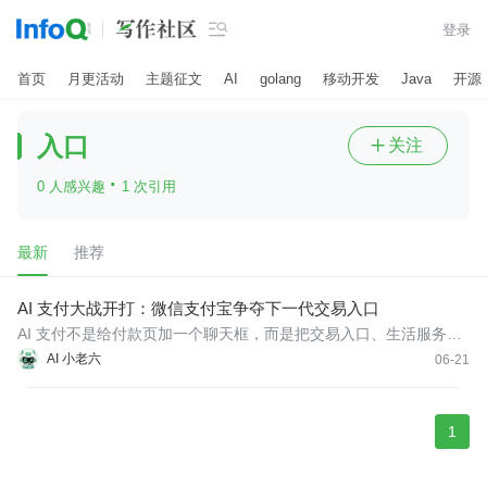

登录
首页
月更活动
主题征文
AI
golang
移动开发
Java
开源
入口
关注

·
0 人感兴趣
1 次引用
最新
推荐
AI 支付大战开打：微信支付宝争夺下一代交易入口
AI 支付不是给付款页加一个聊天框，而是把交易入口、生活服务和
资金安全重新组织到一条任务流里。
AI 小老六
06-21
1