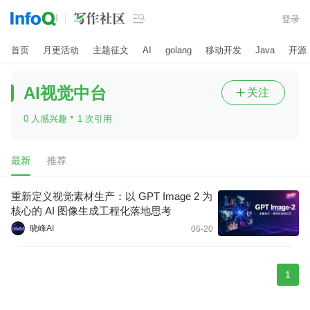

登录
首页
月更活动
主题征文
AI
golang
移动开发
Java
开源
AI视觉中台
关注

·
0 人感兴趣
1 次引用
最新
推荐
重新定义视觉素材生产：以 GPT Image 2 为
核心的 AI 图像生成工程化落地思考
晓峰AI
06-20
1