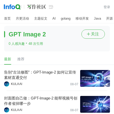

登录
首页
月更活动
主题征文
AI
golang
移动开发
Java
开源
GPT Image 2
关注

·
0 人感兴趣
48 次引用
最新
推荐
告别“古法修图”：GPT-Image-2 如何让宣传
素材直通交付
KULA AI
08-07
封面图自己做：GPT-Image-2 能帮视频号创
作者省掉哪一步
KULA AI
08-07