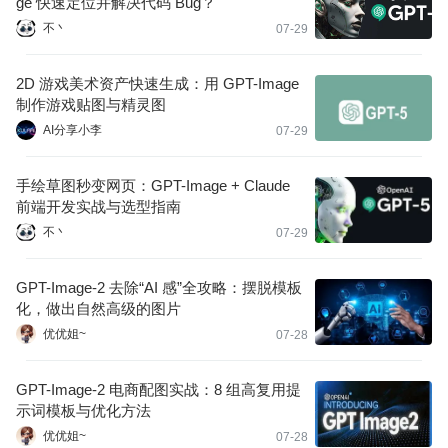
ge 快速定位并解决代码 Bug？
不丶
07-29
2D 游戏美术资产快速生成：用 GPT-Image
制作游戏贴图与精灵图
AI分享小李
07-29
手绘草图秒变网页：GPT-Image + Claude
前端开发实战与选型指南
不丶
07-29
GPT-Image-2 去除“AI 感”全攻略：摆脱模板
化，做出自然高级的图片
优优姐~
07-28
GPT-Image-2 电商配图实战：8 组高复用提
示词模板与优化方法
优优姐~
07-28