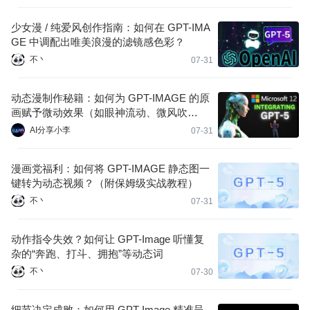
少女漫 / 纯爱风创作指南：如何在 GPT-IMA
GE 中调配出唯美浪漫的滤镜感色彩？
不丶
07-31
动态漫制作秘籍：如何为 GPT-IMAGE 的原
画赋予微动效果（如眼神流动、微风吹
拂）？
AI分享小李
07-31
漫画党福利：如何将 GPT-IMAGE 静态图一
键转为动态视频？（附保姆级实战教程）
不丶
07-31
动作指令失效？如何让 GPT-Image 听懂复
杂的“奔跑、打斗、拥抱”等动态词
不丶
07-30
细节决定成败：如何用 GPT-Image 精准呈