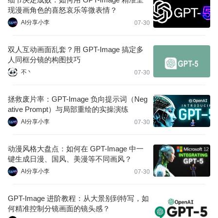
现漫画角色的喜怒哀乐等微表情？
AI分享小李
07-30
双人互动画面乱套？用 GPT-Image 搞定多
人同框分镜的构图技巧
不丶
07-30
拯救废片率：GPT-Image 负向提示词（Neg
ative Prompt）与局部重绘的实操演练
AI分享小李
07-30
动漫风格大盘点：如何在 GPT-Image 中一
键生成日漫、国风、美漫等不同画风？
AI分享小李
07-30
GPT-Image 进阶教程：从大景别到特写，如
何精准控制分镜画面的镜头感？