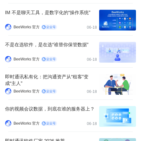
IM 不是聊天工具，是数字化的“操作系统”
BeeWorks 官方
06-18
不是在选软件，是在选“谁替你保管数据”
BeeWorks 官方
06-18
即时通讯私有化：把沟通资产从“租客”变
成“主人”
BeeWorks 官方
06-18
你的视频会议数据，到底在谁的服务器上？
BeeWorks 官方
06-18
即时通讯软件厂家 2026 推荐