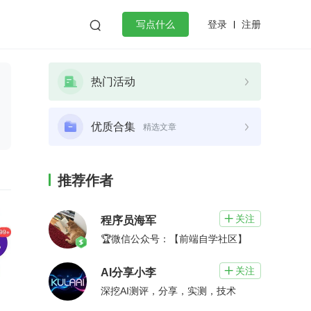
登录
注册

写点什么
效工作
数据库
Python
音视频
热门活动
golang
微服务架构
flutter
优质合集
精选文章
推荐作者
关注

程序员海军
🏆微信公众号：【前端自学社区】
关注

AI分享小李
深挖AI测评，分享，实测，技术