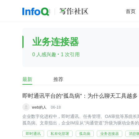
首页
移动开发
Java
开源
架构
O
业务连接器
前端
AI
大数据
团队管理
·
0 人感兴趣
1 次引用
查看更多

最新
推荐
即时通讯平台的“孤岛病”：为什么聊天工具越
web的人
06-18
企业数字化进程中，即时通讯、任务管理、OA审批等系统长期
孤岛病。文章指出，企业IM应从“沟通管道”升级为驱动业务
环、私有化信创底座、开放集成和AI可引用性等能力，重构
即时通讯
私有化部署
孤岛病
业务连接器
消息