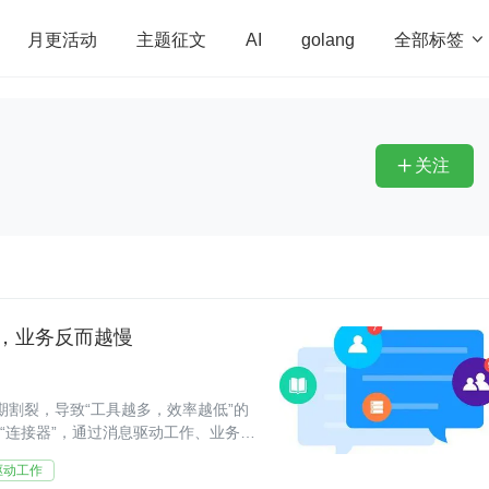
全部标签

月更活动
主题征文
AI
golang
penHarmony
算法
学习方法
Web3.0
高
程序员
运维
深度思考
低代码
redis
关注

多，业务反而越慢
割裂，导致“工具越多，效率越低”的
的“连接器”，通过消息驱动工作、业务闭
选
驱动工作