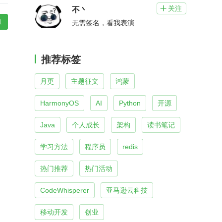
关注

不丶
1
无需签名，看我表演
推荐标签
月更
主题征文
鸿蒙
HarmonyOS
AI
Python
开源
Java
个人成长
架构
读书笔记
学习方法
程序员
redis
热门推荐
热门活动
CodeWhisperer
亚马逊云科技
移动开发
创业