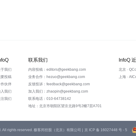
nfoQ
联系我们
InfoQ
关于我们
内容投稿：editors@geekbang.com
北京 · QC
我要投稿
业务合作：hezuo@geekbang.com
上海 · AI
合作伙伴
反馈投诉：feedback@geekbang.com
加入我们
加入我们：zhaopin@geekbang.com
关注我们
联系电话：010-64738142
地址：北京市朝阳区望京北路9号2幢7层A701
 Ltd. All rights reserved. 极客邦控股（北京）有限公司 |
京 ICP 备 16027448 号 - 5