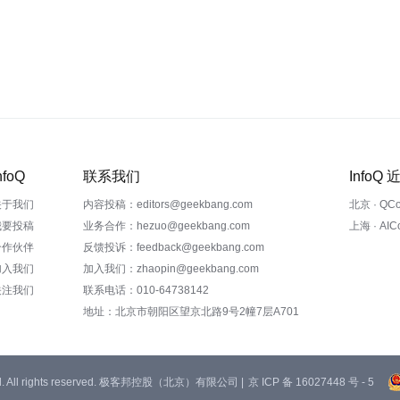
nfoQ
联系我们
InfoQ
关于我们
内容投稿：editors@geekbang.com
北京 · QC
我要投稿
业务合作：hezuo@geekbang.com
上海 · AI
合作伙伴
反馈投诉：feedback@geekbang.com
加入我们
加入我们：zhaopin@geekbang.com
关注我们
联系电话：010-64738142
地址：北京市朝阳区望京北路9号2幢7层A701
 Ltd. All rights reserved. 极客邦控股（北京）有限公司 |
京 ICP 备 16027448 号 - 5