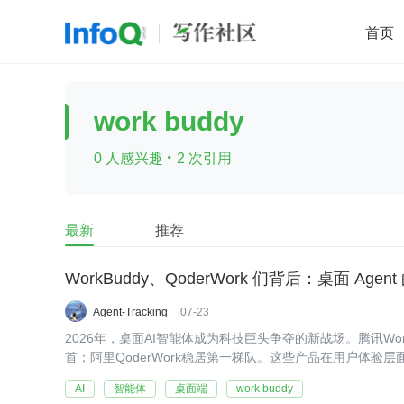
首页
移动开发
Java
开源
架构
O
work buddy
前端
AI
大数据
团队管理
·
0 人感兴趣
2 次引用
查看更多

最新
推荐
WorkBuddy、QoderWork 们背后：桌面 Age
Agent-Tracking
07-23
2026年，桌面AI智能体成为科技巨头争夺的新战场。腾讯Wor
首；阿里QoderWork稳居第一梯队。这些产品在用户体验
AI
智能体
桌面端
work buddy