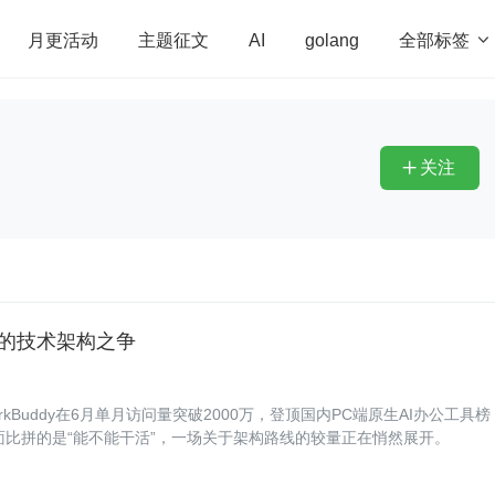
全部标签

月更活动
主题征文
AI
golang
penHarmony
算法
学习方法
Web3.0
高
程序员
运维
深度思考
低代码
redis
关注

nt 的技术架构之争
kBuddy在6月单月访问量突破2000万，登顶国内PC端原生AI办公工具榜
层面比拼的是“能不能干活”，一场关于架构路线的较量正在悄然展开。