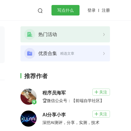
登录
注册

写点什么
效工作
数据库
Python
音视频
热门活动
golang
微服务架构
flutter
优质合集
精选文章
推荐作者
关注

程序员海军
🏆微信公众号：【前端自学社区】
关注

AI分享小李
深挖AI测评，分享，实测，技术