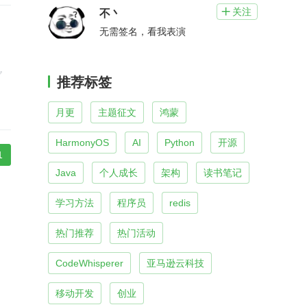
关注

不丶
无需签名，看我表演
✅
推荐标签
月更
主题征文
鸿蒙
HarmonyOS
AI
Python
开源
1
Java
个人成长
架构
读书笔记
学习方法
程序员
redis
热门推荐
热门活动
CodeWhisperer
亚马逊云科技
移动开发
创业