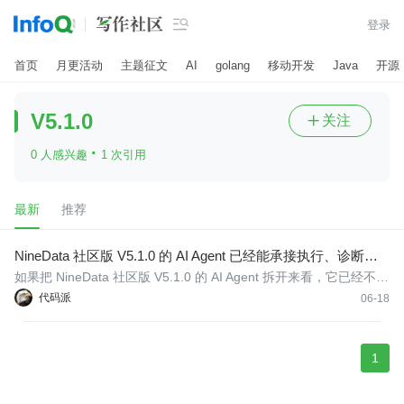

登录
首页
月更活动
主题征文
AI
golang
移动开发
Java
开源
V5.1.0
关注

·
0 人感兴趣
1 次引用
最新
推荐
NineData 社区版 V5.1.0 的 AI Agent 已经能承接执行、诊断和
知识检索
如果把 NineData 社区版 V5.1.0 的 AI Agent 拆开来看，它已经不只
是一个回答数据库问题的聊天入口，而是形成了执行、诊断和知识
代码派
06-18
检索三类比较完整的能力。这也是这一版最明显的变化之一，因为
它让社区版的 AI 不再停留在展示层，而是开始接入真正的数据库工
作
1