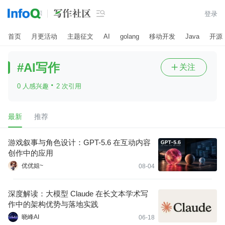

登录
首页
月更活动
主题征文
AI
golang
移动开发
Java
开源
#AI写作
关注

·
0 人感兴趣
2 次引用
最新
推荐
游戏叙事与角色设计：GPT-5.6 在互动内容
创作中的应用
优优姐~
08-04
深度解读：大模型 Claude 在长文本学术写
作中的架构优势与落地实践
晓峰AI
06-18