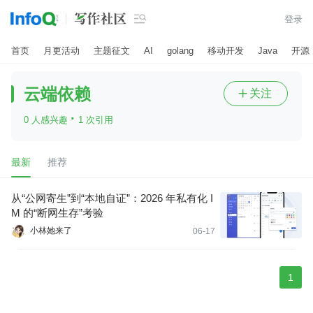

登录
首页
月更活动
主题征文
AI
golang
移动开发
Java
开源
云端依赖
关注

·
0 人感兴趣
1 次引用
最新
推荐
从“公网寄生”到“本地自证”：2026 年私有化 I
M 的“断网生存”考验
小林她来了
06-17
1