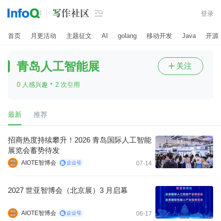

登录
首页
月更活动
主题征文
AI
golang
移动开发
Java
开源
青岛人工智能展
关注

·
0 人感兴趣
2 次引用
最新
推荐
招商热度持续攀升！2026 青岛国际人工智能
展览会蓄势待发
AIOTE智博会
07-14
2027 世亚智博会（北京展）3 月启幕
AIOTE智博会
06-17