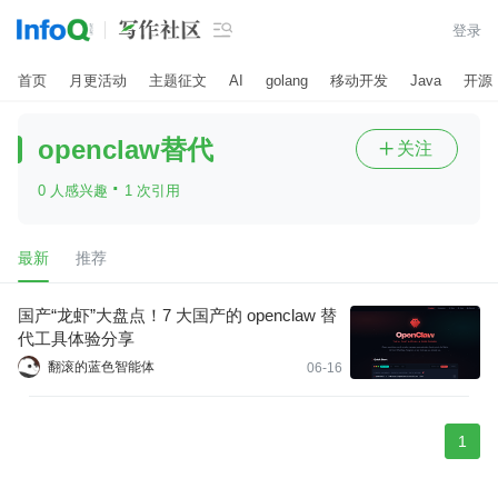

登录
首页
月更活动
主题征文
AI
golang
移动开发
Java
开源
openclaw替代
关注

·
0 人感兴趣
1 次引用
最新
推荐
国产“龙虾”大盘点！7 大国产的 openclaw 替
代工具体验分享
翻滚的蓝色智能体
06-16
1