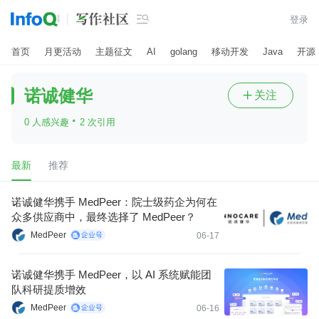

登录
首页
月更活动
主题征文
AI
golang
移动开发
Java
开源
诺诚健华
关注

·
0 人感兴趣
2 次引用
最新
推荐
诺诚健华携手 MedPeer：院士级药企为何在
众多供应商中，最终选择了 MedPeer？
MedPeer
06-17
诺诚健华携手 MedPeer，以 AI 系统赋能团
队科研提质增效
MedPeer
06-16