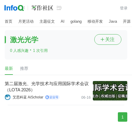

登录
首页
月更活动
主题征文
AI
golang
移动开发
Java
开源
激光光学
关注

·
0 人感兴趣
1 次引用
最新
推荐
第二届激光、光学技术与应用国际学术会议
（LOTA 2026）
艾思科蓝 AiScholar
06-16
1