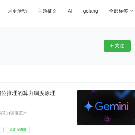
全部标签

月更活动
主题征文
AI
golang
penHarmony
算法
学习方法
Web3.0
高
程序员
运维
深度思考
低代码
redis
关注

制：多档位推理的算力调度原理
思考的算力调度艺术
构
#算力调度