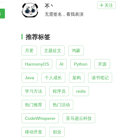
关注

不丶
1
无需签名，看我表演
推荐标签
月更
主题征文
鸿蒙
HarmonyOS
AI
Python
开源
Java
个人成长
架构
读书笔记
学习方法
程序员
redis
热门推荐
热门活动
CodeWhisperer
亚马逊云科技
移动开发
创业