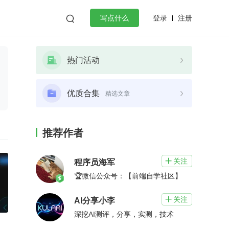
登录
注册

写点什么
效工作
数据库
Python
音视频
热门活动
golang
微服务架构
flutter
优质合集
精选文章
推荐作者
关注

程序员海军
🏆微信公众号：【前端自学社区】
关注

AI分享小李
深挖AI测评，分享，实测，技术