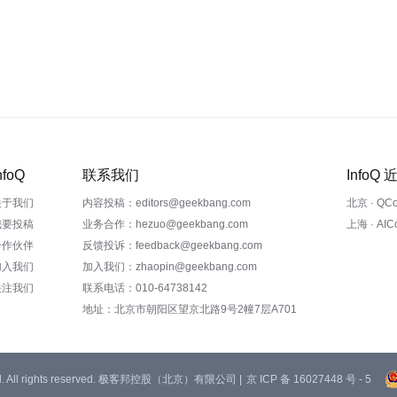
nfoQ
联系我们
InfoQ
关于我们
内容投稿：editors@geekbang.com
北京 · QC
我要投稿
业务合作：hezuo@geekbang.com
上海 · AI
合作伙伴
反馈投诉：feedback@geekbang.com
加入我们
加入我们：zhaopin@geekbang.com
关注我们
联系电话：010-64738142
地址：北京市朝阳区望京北路9号2幢7层A701
 Ltd. All rights reserved. 极客邦控股（北京）有限公司 |
京 ICP 备 16027448 号 - 5