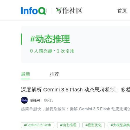
首页
移动开发
Java
开源
架构
O
#动态推理
前端
AI
大数据
团队管理
·
0 人感兴趣
1 次引用
查看更多

最新
推荐
深度解析 Gemini 3.5 Flash 动态思考机
晓峰AI
06-15
越简单越快，越复杂越深：拆解 Gemini 3.5 Flash 动态
#Gemini3.5Flash
#动态推理
#模型优化
#大模型架