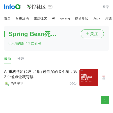

登录
首页
月更活动
主题征文
AI
golang
移动开发
Java
开源
Spring Bean死代码
关注

·
0 人感兴趣
1 次引用
最新
推荐
AI 重构遗留代码，我踩过最深的 3 个坑，第
2 个差点让我背锅
码哥字节
06-14
1