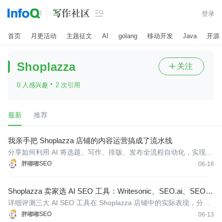

登录
首页
月更活动
主题征文
AI
golang
移动开发
Java
开源
Shoplazza
关注

·
0 人感兴趣
2 次引用
最新
推荐
我亲手把 Shoplazza 店铺的内容运营搞成了流水线
分享如何利用 AI 将选题、写作、排版、发布全流程自动化，实现稳
定的内容更新频率，提升收录量和自然搜索流量，并实现商品链接
胖嘟嘟SEO
06-16
自动生成购买指南的案例。
Shoplazza 卖家选 AI SEO 工具：Writesonic、SEO.ai、SEONI
B 到底怎么选？
详细评测三大 AI SEO 工具在 Shoplazza 店铺中的实际表现，分析
写作、数据分析、全自动发布等功能差异，帮助卖家快速决定最适
胖嘟嘟SEO
06-13