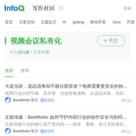

登录
首页
月更活动
主题征文
AI
golang
移动开发
Java
开源
视频会议私有化
关注

·
0 人感兴趣
5 次引用
最新
推荐
大促当前，选品清单却不敢往群里发？电商需要更安全的协作
平台
电商行业以快节奏、高并发、信息密集著称。从选品决策、供应商
沟通、大促活动统筹到售后服务协调，电商企业的内部协作量远超
BeeWorks 官方
06-12
传统行业。而在激烈的市场竞争中，选品清单、定价策略、营销方
案、供应链数据都是需要严密保护的核心商业机密。 电商协作的核
文娱传媒：BeeWorks 如何守护内容行业的创作安全与协同效
心痛点
率？
文娱传媒行业的核心资产是内容——剧本、素材、未公开的项目策
划、艺人行程安排、版权合同细节，每一项都关系着公司的商业利
BeeWorks 官方
06-12