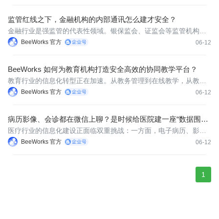
益和市场竞争地位。然而，这个行业的协作链条往往涉及编剧、导
演、制片、宣发、商务等多个内外部团队，信息流转链条长、参与
监管红线之下，金融机构的内部通讯怎么建才安全？
角色多，
金融行业是强监管的代表性领域。银保监会、证监会等监管机构对
金融机构的信息安全管理、客户数据保护、业务操作留痕有着极为
BeeWorks 官方
06-12
严格的要求。内部通讯系统作为金融机构日常协作的核心工具，其
安全合规水平直接影响着企业的监管评级和业务资质。 金融协作的
BeeWorks 如何为教育机构打造安全高效的协同教学平台？
核心痛
教育行业的信息化转型正在加速。从教务管理到在线教学，从教研
协作到家校沟通，学校和培训机构对内部协作工具的需求日益增
BeeWorks 官方
06-12
长。但教育场景对数据安全、信息管控和系统集成有着独特的要
求，通用型公有云通讯工具往往难以完全胜任。 教育协作的核心痛
病历影像、会诊都在微信上聊？是时候给医院建一座“数据围
点 第一，
墙”了
医疗行业的信息化建设正面临双重挑战：一方面，电子病历、影像
数据、会诊记录等核心资料每天都在科室之间、院区之间、甚至跨
BeeWorks 官方
06-12
机构之间高频流转；另一方面，《个人信息保护法》《数据安全
法》及医疗行业相关法规对患者隐私保护和数据安全提出了前所未
有的严格要
1