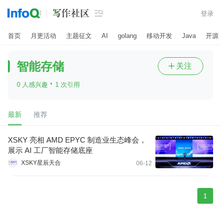

登录
首页
月更活动
主题征文
AI
golang
移动开发
Java
开源
智能存储
关注

·
0 人感兴趣
1 次引用
最新
推荐
XSKY 亮相 AMD EPYC 制造业生态峰会，
展示 AI 工厂智能存储底座
XSKY星辰天合
06-12
1