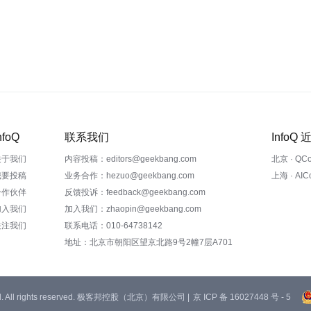
nfoQ
联系我们
InfoQ
关于我们
内容投稿：editors@geekbang.com
北京 · QC
我要投稿
业务合作：hezuo@geekbang.com
上海 · AI
合作伙伴
反馈投诉：feedback@geekbang.com
加入我们
加入我们：zhaopin@geekbang.com
关注我们
联系电话：010-64738142
地址：北京市朝阳区望京北路9号2幢7层A701
 Ltd. All rights reserved. 极客邦控股（北京）有限公司 |
京 ICP 备 16027448 号 - 5