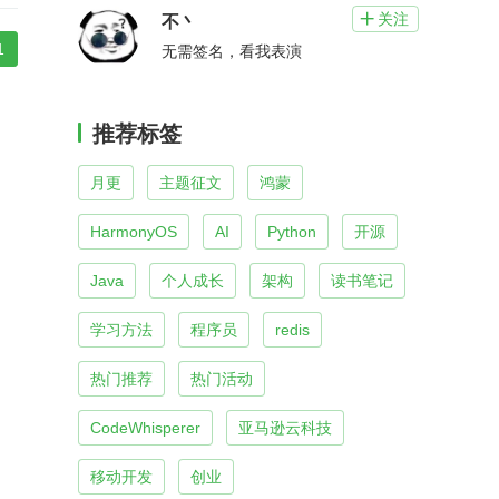
关注

不丶
1
无需签名，看我表演
推荐标签
月更
主题征文
鸿蒙
HarmonyOS
AI
Python
开源
Java
个人成长
架构
读书笔记
学习方法
程序员
redis
热门推荐
热门活动
CodeWhisperer
亚马逊云科技
移动开发
创业