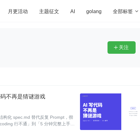
全部标签

月更活动
主题征文
AI
golang
penHarmony
算法
学习方法
Web3.0
高
程序员
运维
深度思考
低代码
redis
关注

I 写代码不再是猜谜游戏
用结构化 spec.md 替代反复 Prompt，彻
coding 行不通」到「5 分钟完整上手 S