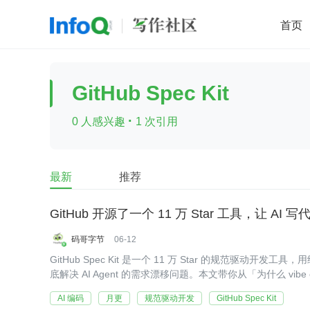
首页
移动开发
Java
开源
架构
O
GitHub Spec Kit
前端
AI
大数据
团队管理
·
0 人感兴趣
1 次引用
查看更多

最新
推荐
GitHub 开源了一个 11 万 Star 工具，让 A
码哥字节
06-12
GitHub Spec Kit 是一个 11 万 Star 的规范驱动开发工具，
底解决 AI Agent 的需求漂移问题。本文带你从「为什么 vibe 
pec Kit」，附中文规范模板和真实踩坑经验。
AI 编码
月更
规范驱动开发
GitHub Spec Kit