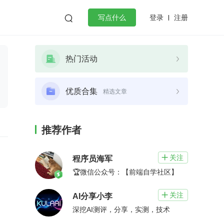
登录
注册

写点什么
效工作
数据库
Python
音视频
热门活动
golang
微服务架构
flutter
优质合集
精选文章
推荐作者
关注

程序员海军
🏆微信公众号：【前端自学社区】
关注

AI分享小李
深挖AI测评，分享，实测，技术