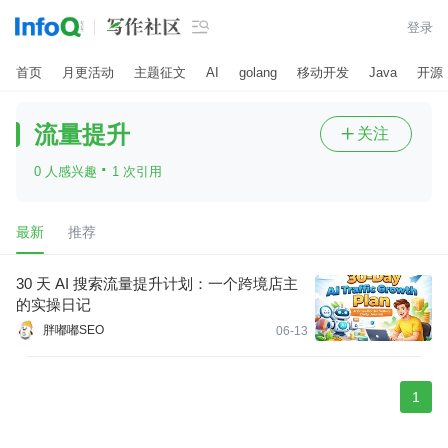

登录
首页
月更活动
主题征文
AI
golang
移动开发
Java
开源
流量提升
关注

·
0 人感兴趣
1 次引用
最新
推荐
30 天 AI 搜索流量提升计划：一个跨境店主
的实操日记
胖嘟嘟SEO
06-13
1