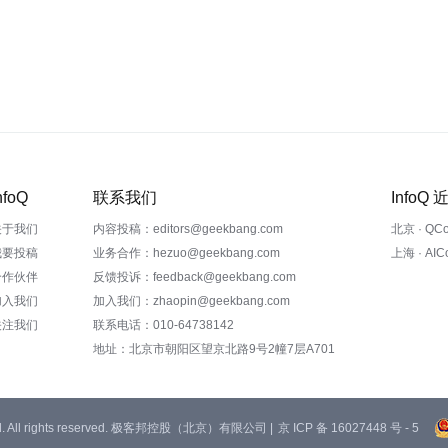
nfoQ
联系我们
InfoQ
关于我们
内容投稿：editors@geekbang.com
北京 · QC
我要投稿
业务合作：hezuo@geekbang.com
上海 · AI
合作伙伴
反馈投诉：feedback@geekbang.com
加入我们
加入我们：zhaopin@geekbang.com
关注我们
联系电话：010-64738142
地址：北京市朝阳区望京北路9号2幢7层A701
 Ltd. All rights reserved. 极客邦控股（北京）有限公司 |
京 ICP 备 16027448 号 - 5