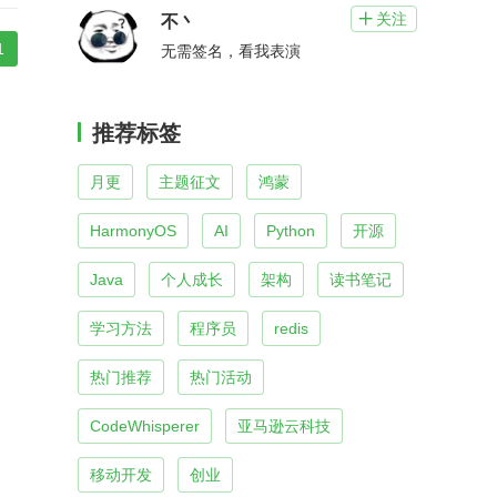
关注

不丶
1
无需签名，看我表演
推荐标签
月更
主题征文
鸿蒙
HarmonyOS
AI
Python
开源
Java
个人成长
架构
读书笔记
学习方法
程序员
redis
热门推荐
热门活动
CodeWhisperer
亚马逊云科技
移动开发
创业