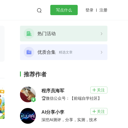
登录
注册

写点什么
效工作
数据库
Python
音视频
热门活动
golang
微服务架构
flutter
优质合集
精选文章
推荐作者
关注

程序员海军
🏆微信公众号：【前端自学社区】
关注

AI分享小李
深挖AI测评，分享，实测，技术