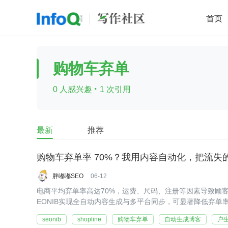
首页
移动开发
Java
开源
架构
O
购物车弃单
前端
AI
大数据
团队管理
·
0 人感兴趣
1 次引用
查看更多

最新
推荐
购物车弃单率 70%？我用内容自动化，把流失
胖嘟嘟SEO
06-12
电商平均弃单率高达70%，运费、尺码、注册等因素导致顾
EONIB实现全自动内容生成与多平台同步，可显著降低弃单
seonib
shopline
购物车弃单
自动生成博客
户