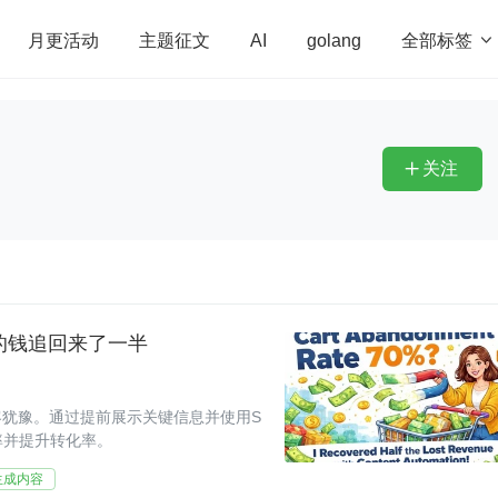
全部标签

月更活动
主题征文
AI
golang
penHarmony
算法
学习方法
Web3.0
高
程序员
运维
深度思考
低代码
redis
关注

的钱追回来了一半
客犹豫。通过提前展示关键信息并使用S
率并提升转化率。
生成内容