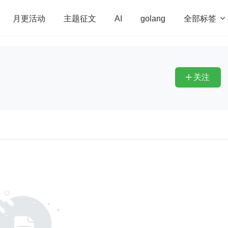
全部标签

月更活动
主题征文
AI
golang
penHarmony
算法
学习方法
Web3.0
高
程序员
运维
深度思考
低代码
redis
关注
