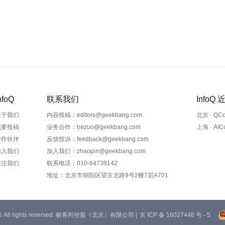
nfoQ
联系我们
InfoQ
关于我们
内容投稿：editors@geekbang.com
北京 · QC
我要投稿
业务合作：hezuo@geekbang.com
上海 · AI
合作伙伴
反馈投诉：feedback@geekbang.com
加入我们
加入我们：zhaopin@geekbang.com
关注我们
联系电话：010-64738142
地址：北京市朝阳区望京北路9号2幢7层A701
 Ltd. All rights reserved. 极客邦控股（北京）有限公司 |
京 ICP 备 16027448 号 - 5