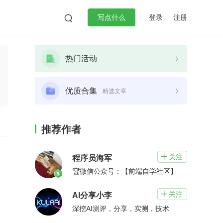
登录
注册

写点什么
效工作
数据库
Python
音视频
热门活动
golang
微服务架构
flutter
优质合集
精选文章
推荐作者
关注

程序员海军
🏆微信公众号：【前端自学社区】
关注

AI分享小李
深挖AI测评，分享，实测，技术