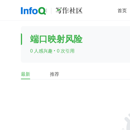
首页
移动开发
Java
开源
架构
O
端口映射风险
前端
AI
大数据
团队管理
·
0 人感兴趣
0 次引用
查看更多

最新
推荐