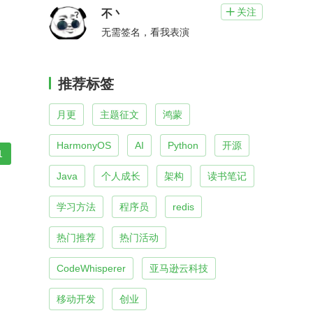
关注

不丶
无需签名，看我表演
推荐标签
月更
主题征文
鸿蒙
HarmonyOS
AI
Python
开源
1
Java
个人成长
架构
读书笔记
学习方法
程序员
redis
热门推荐
热门活动
CodeWhisperer
亚马逊云科技
移动开发
创业