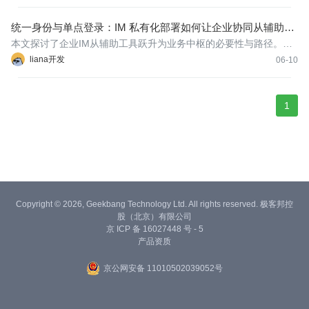
统一身份与单点登录：IM 私有化部署如何让企业协同从辅助工
具变业务中枢
本文探讨了企业IM从辅助工具跃升为业务中枢的必要性与路径。通
过诊断协同工具与业务脱节的矛盾，指出公有云SaaS在数据主权、
liana开发
06-10
安全管控上的局限，强调在以私有化部署构建数字化底座的过程
中，统一身份与单点登录是打通各业务系统、实现消息驱动业务的
关键
1
Copyright © 2026, Geekbang Technology Ltd. All rights reserved. 极客邦控
股（北京）有限公司
京 ICP 备 16027448 号 - 5
产品资质
京公网安备 11010502039052号