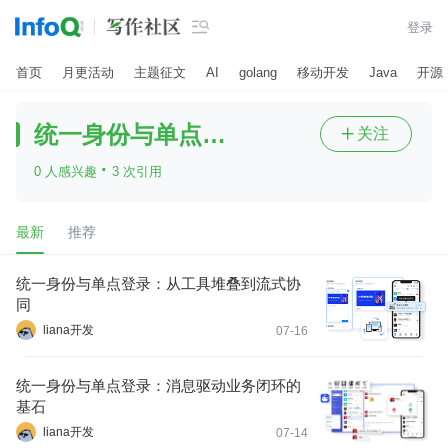

登录
首页
月更活动
主题征文
AI
golang
移动开发
Java
开源
统一身份与单点登录
关注

·
0 人感兴趣
3 次引用
最新
推荐
统一身份与单点登录：从工具堆叠到流式协
同
liana开发
07-16
统一身份与单点登录：消息驱动业务闭环的
基石
liana开发
07-14