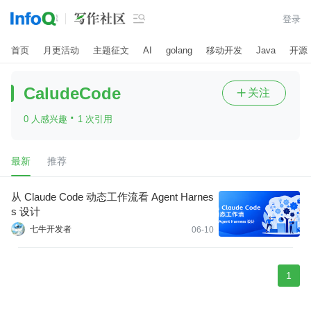

登录
首页
月更活动
主题征文
AI
golang
移动开发
Java
开源
CaludeCode
关注

·
0 人感兴趣
1 次引用
最新
推荐
从 Claude Code 动态工作流看 Agent Harnes
s 设计
七牛开发者
06-10
1