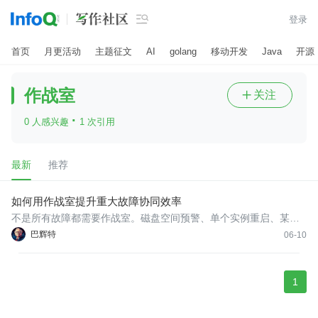

登录
首页
月更活动
主题征文
AI
golang
移动开发
Java
开源
作战室
关注

·
0 人感兴趣
1 次引用
最新
推荐
如何用作战室提升重大故障协同效率
不是所有故障都需要作战室。磁盘空间预警、单个实例重启、某个
定时任务失败、一个低优先级接口抖动，这些问题通常一个值班人
巴辉特
06-10
就能处理。拉一堆人进群，只会把简单问题变复杂。
1