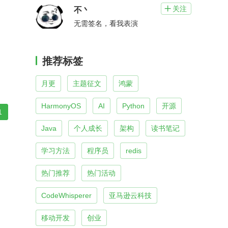
关注

不丶
无需签名，看我表演
推荐标签
月更
主题征文
鸿蒙
HarmonyOS
AI
Python
开源
1
Java
个人成长
架构
读书笔记
学习方法
程序员
redis
热门推荐
热门活动
CodeWhisperer
亚马逊云科技
移动开发
创业