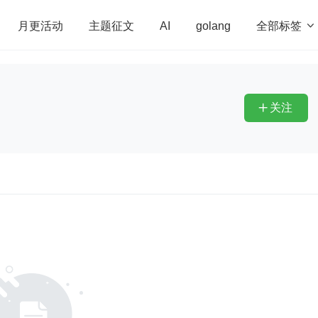
全部标签

月更活动
主题征文
AI
golang
penHarmony
算法
学习方法
Web3.0
高
程序员
运维
深度思考
低代码
redis
关注
