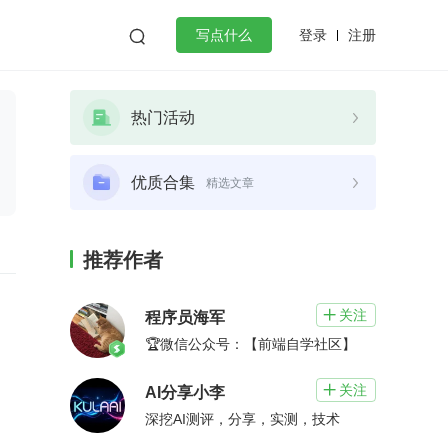
登录
注册

写点什么
效工作
数据库
Python
音视频
热门活动
golang
微服务架构
flutter
优质合集
精选文章
推荐作者
关注

程序员海军
🏆微信公众号：【前端自学社区】
关注

AI分享小李
深挖AI测评，分享，实测，技术