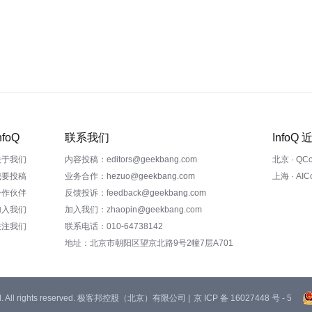
nfoQ
联系我们
InfoQ
关于我们
内容投稿：editors@geekbang.com
北京 · QC
我要投稿
业务合作：hezuo@geekbang.com
上海 · AI
合作伙伴
反馈投诉：feedback@geekbang.com
加入我们
加入我们：zhaopin@geekbang.com
关注我们
联系电话：010-64738142
地址：北京市朝阳区望京北路9号2幢7层A701
 Ltd. All rights reserved. 极客邦控股（北京）有限公司 |
京 ICP 备 16027448 号 - 5