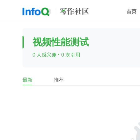
首页
移动开发
Java
开源
架构
O
视频性能测试
前端
AI
大数据
团队管理
·
0 人感兴趣
0 次引用
查看更多

最新
推荐