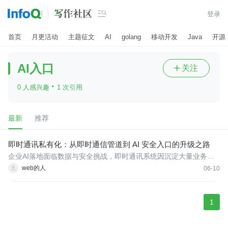

登录
首页
月更活动
主题征文
AI
golang
移动开发
Java
开源
AI入口
关注

·
0 人感兴趣
1 次引用
最新
推荐
即时通讯私有化：从即时通信管道到 AI 安全入口的升级之路
企业AI落地面临数据与安全挑战，即时通讯系统因沉淀大量业务数
据，正从信息通道演变为数据和AI入口。为推动安全可控的AI应
web的人
06-10
用，私有化部署的IM成为关键基础设施，需支持数据全链路加密、
精细化权限与开放API，为AI助理和知识库提供可信底座。选型
1