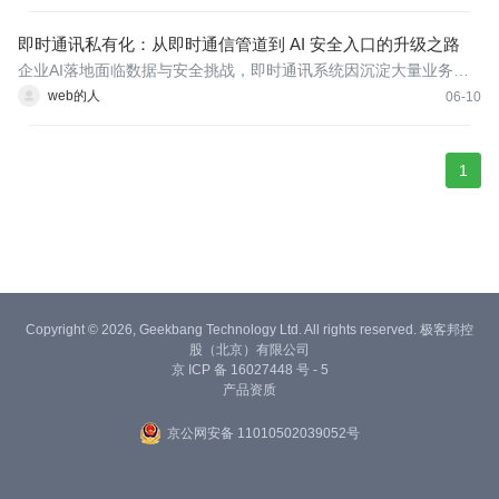
即时通讯私有化：从即时通信管道到 AI 安全入口的升级之路
企业AI落地面临数据与安全挑战，即时通讯系统因沉淀大量业务数
据，正从信息通道演变为数据和AI入口。为推动安全可控的AI应
web的人
06-10
用，私有化部署的IM成为关键基础设施，需支持数据全链路加密、
精细化权限与开放API，为AI助理和知识库提供可信底座。选型
1
Copyright © 2026, Geekbang Technology Ltd. All rights reserved. 极客邦控
股（北京）有限公司
京 ICP 备 16027448 号 - 5
产品资质
京公网安备 11010502039052号