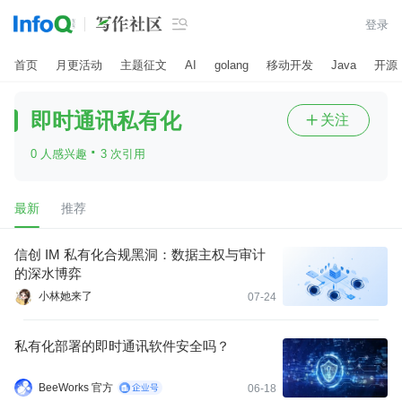

登录
首页
月更活动
主题征文
AI
golang
移动开发
Java
开源
即时通讯私有化
关注

·
0 人感兴趣
3 次引用
最新
推荐
信创 IM 私有化合规黑洞：数据主权与审计
的深水博弈
小林她来了
07-24
私有化部署的即时通讯软件安全吗？
BeeWorks 官方
06-18