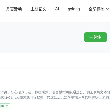
全部标签

月更活动
主题征文
AI
golang
penHarmony
算法
学习方法
Web3.0
高
程序员
运维
深度思考
低代码
redis
关注

型本身。核心瓶颈，在于数据采集。语言模型可以通过公开的互联网文本
迹、电机转矩以及触觉感知等数据，而这些是无法简单地从网页中爬取出来的
fidelity