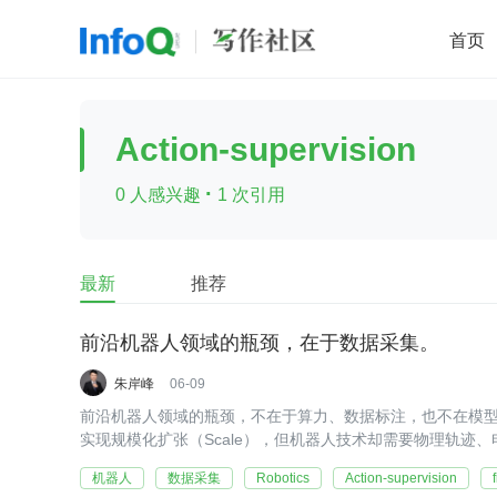
首页
移动开发
Java
开源
架构
O
Action-supervision
前端
AI
大数据
团队管理
·
0 人感兴趣
1 次引用
查看更多

最新
推荐
前沿机器人领域的瓶颈，在于数据采集。
朱岸峰
06-09
前沿机器人领域的瓶颈，不在于算力、数据标注，也不在模
实现规模化扩张（Scale），但机器人技术却需要物理轨
机器人
数据采集
Robotics
Action-supervision