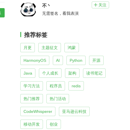
关注

不丶
1
无需签名，看我表演
推荐标签
月更
主题征文
鸿蒙
HarmonyOS
AI
Python
开源
Java
个人成长
架构
读书笔记
学习方法
程序员
redis
热门推荐
热门活动
CodeWhisperer
亚马逊云科技
移动开发
创业