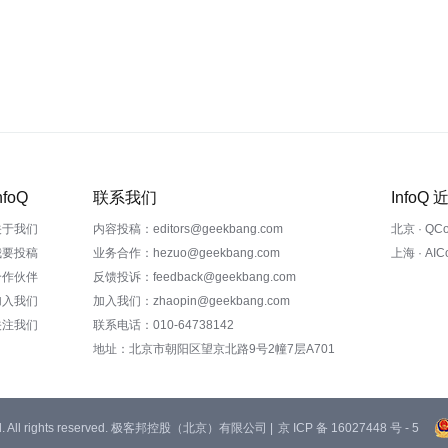
nfoQ
联系我们
InfoQ
关于我们
内容投稿：editors@geekbang.com
北京 · QC
我要投稿
业务合作：hezuo@geekbang.com
上海 · AI
合作伙伴
反馈投诉：feedback@geekbang.com
加入我们
加入我们：zhaopin@geekbang.com
关注我们
联系电话：010-64738142
地址：北京市朝阳区望京北路9号2幢7层A701
 Ltd. All rights reserved. 极客邦控股（北京）有限公司 |
京 ICP 备 16027448 号 - 5