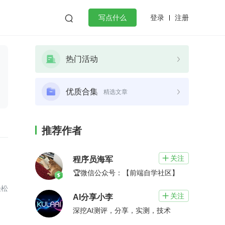
登录
注册

写点什么
效工作
数据库
Python
音视频
热门活动
golang
微服务架构
flutter
优质合集
精选文章
推荐作者
关注

程序员海军
🏆微信公众号：【前端自学社区】
轻松
关注

AI分享小李
。
深挖AI测评，分享，实测，技术