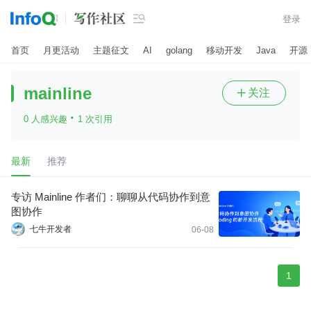

登录
首页
月更活动
主题征文
AI
golang
移动开发
Java
开源
mainline
关注

·
0 人感兴趣
1 次引用
最新
推荐
专访 Mainline 作者们：聊聊从代码协作到意
图协作
七牛开发者
06-08
1