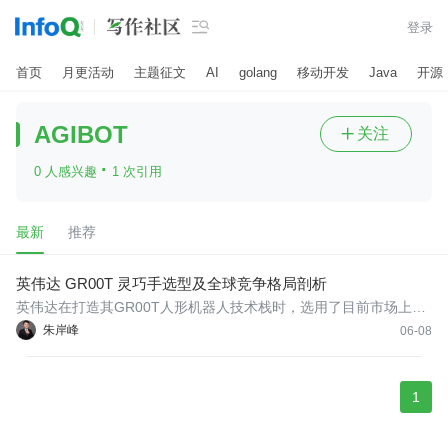

登录
首页
月更活动
主题征文
AI
golang
移动开发
Java
开源
AGIBOT
关注

·
0 人感兴趣
1 次引用
最新
推荐
英伟达 GR00T 灵巧手选型及全球竞争格局剖析
英伟达在打造其GR00T人形机器人技术栈时，选用了目前市场上最
昂贵的灵巧手之一。还有哪些玩家正在这一赛道展开角逐？
朱岸峰
06-08
1