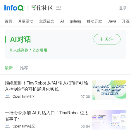

登录
首页
月更活动
主题征文
AI
golang
移动开发
Java
开源
AI对话
关注

·
0 人感兴趣
2 次引用
最新
推荐
拒绝臃肿！TinyRobot 从“AI 输入框”到“AI 输
入控制台”的可扩展进化实践
OpenTiny社区
07-30
一行命令添加 AI 对话入口！TinyRobot 也太
省事了~
OpenTiny社区
06-04