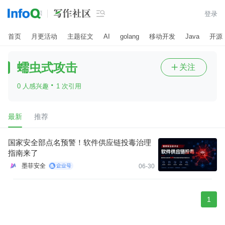

登录
首页
月更活动
主题征文
AI
golang
移动开发
Java
开源
蠕虫式攻击
关注

·
0 人感兴趣
1 次引用
最新
推荐
国家安全部点名预警！软件供应链投毒治理
指南来了
墨菲安全
06-30
1