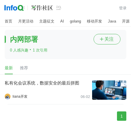

登录
首页
月更活动
主题征文
AI
golang
移动开发
Java
开源
内网部署
关注

·
0 人感兴趣
1 次引用
最新
推荐
私有化会议系统，数据安全的最后拼图
liana开发
06-02
1