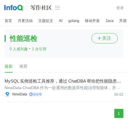

登录
首页
月更活动
主题征文
AI
golang
移动开发
Java
开源
性能巡检
关注

·
0 人感兴趣
1 次引用
最新
推荐
MySQL 实例巡检工具推荐，通过 ChatDBA 帮你把性能隐患提
前看见
NineData ChatDBA 作为一款通用的数据库性能治理智能体，并不
只服务于 MySQL 场景。目前支持数十种主流数据源，包括 Oracl
NineData
06-02
e、PostgreSQL、SQL Server、PolarDB MySQL、PolarDB Postgr
eSQL、TDSQL-C 等，能够为不同类型的数据库提供统一的性能巡
检与治理能力。
1